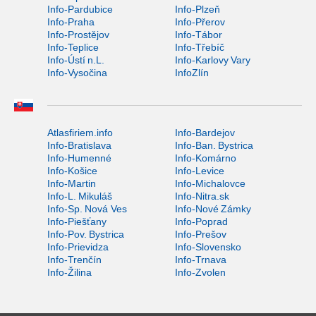
Info-Pardubice
Info-Plzeň
Info-Praha
Info-Přerov
Info-Prostějov
Info-Tábor
Info-Teplice
Info-Třebíč
Info-Ústí n.L.
Info-Karlovy Vary
Info-Vysočina
InfoZlín
Atlasfiriem.info
Info-Bardejov
Info-Bratislava
Info-Ban. Bystrica
Info-Humenné
Info-Komárno
Info-Košice
Info-Levice
Info-Martin
Info-Michalovce
Info-L. Mikuláš
Info-Nitra.sk
Info-Sp. Nová Ves
Info-Nové Zámky
Info-Piešťany
Info-Poprad
Info-Pov. Bystrica
Info-Prešov
Info-Prievidza
Info-Slovensko
Info-Trenčín
Info-Trnava
Info-Žilina
Info-Zvolen