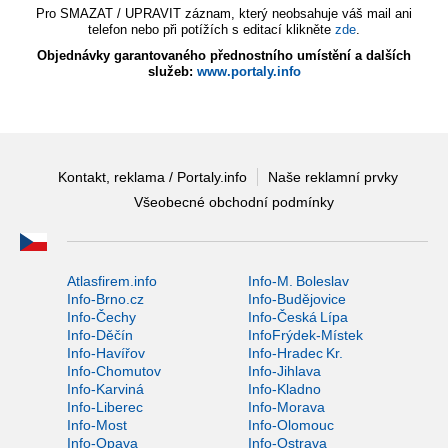
Pro SMAZAT / UPRAVIT záznam, který neobsahuje váš mail ani
telefon nebo při potížích s editací klikněte
zde
.
Objednávky garantovaného přednostního umístění a dalších
služeb:
www.portaly.info
Kontakt, reklama / Portaly.info
Naše reklamní prvky
Všeobecné obchodní podmínky
Atlasfirem.info
Info-M. Boleslav
Info-Brno.cz
Info-Budějovice
Info-Čechy
Info-Česká Lípa
Info-Děčín
InfoFrýdek-Místek
Info-Havířov
Info-Hradec Kr.
Info-Chomutov
Info-Jihlava
Info-Karviná
Info-Kladno
Info-Liberec
Info-Morava
Info-Most
Info-Olomouc
Info-Opava
Info-Ostrava