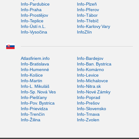
Info-Pardubice
Info-Plzeň
Info-Praha
Info-Přerov
Info-Prostějov
Info-Tábor
Info-Teplice
Info-Třebíč
Info-Ústí n.L.
Info-Karlovy Vary
Info-Vysočina
InfoZlín
Atlasfiriem.info
Info-Bardejov
Info-Bratislava
Info-Ban. Bystrica
Info-Humenné
Info-Komárno
Info-Košice
Info-Levice
Info-Martin
Info-Michalovce
Info-L. Mikuláš
Info-Nitra.sk
Info-Sp. Nová Ves
Info-Nové Zámky
Info-Piešťany
Info-Poprad
Info-Pov. Bystrica
Info-Prešov
Info-Prievidza
Info-Slovensko
Info-Trenčín
Info-Trnava
Info-Žilina
Info-Zvolen