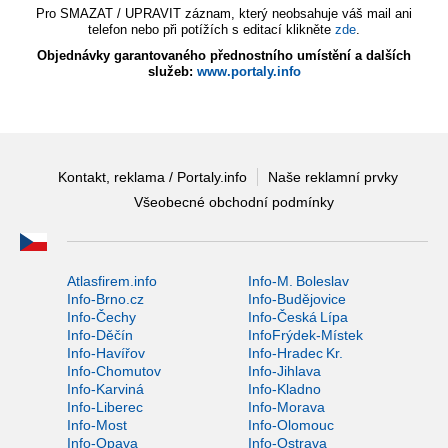
Pro SMAZAT / UPRAVIT záznam, který neobsahuje váš mail ani
telefon nebo při potížích s editací klikněte
zde
.
Objednávky garantovaného přednostního umístění a dalších
služeb:
www.portaly.info
Kontakt, reklama / Portaly.info
Naše reklamní prvky
Všeobecné obchodní podmínky
Atlasfirem.info
Info-M. Boleslav
Info-Brno.cz
Info-Budějovice
Info-Čechy
Info-Česká Lípa
Info-Děčín
InfoFrýdek-Místek
Info-Havířov
Info-Hradec Kr.
Info-Chomutov
Info-Jihlava
Info-Karviná
Info-Kladno
Info-Liberec
Info-Morava
Info-Most
Info-Olomouc
Info-Opava
Info-Ostrava