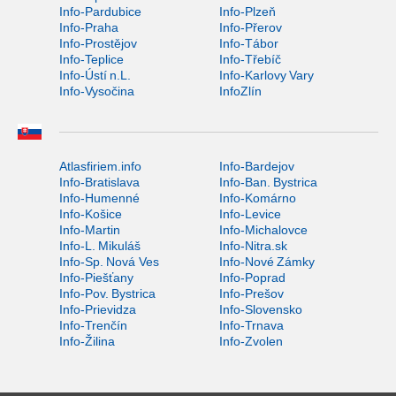
Info-Pardubice
Info-Plzeň
Info-Praha
Info-Přerov
Info-Prostějov
Info-Tábor
Info-Teplice
Info-Třebíč
Info-Ústí n.L.
Info-Karlovy Vary
Info-Vysočina
InfoZlín
Atlasfiriem.info
Info-Bardejov
Info-Bratislava
Info-Ban. Bystrica
Info-Humenné
Info-Komárno
Info-Košice
Info-Levice
Info-Martin
Info-Michalovce
Info-L. Mikuláš
Info-Nitra.sk
Info-Sp. Nová Ves
Info-Nové Zámky
Info-Piešťany
Info-Poprad
Info-Pov. Bystrica
Info-Prešov
Info-Prievidza
Info-Slovensko
Info-Trenčín
Info-Trnava
Info-Žilina
Info-Zvolen