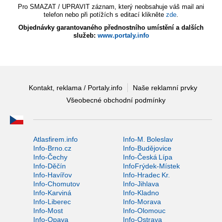
Pro SMAZAT / UPRAVIT záznam, který neobsahuje váš mail ani
telefon nebo při potížích s editací klikněte
zde
.
Objednávky garantovaného přednostního umístění a dalších
služeb:
www.portaly.info
Kontakt, reklama / Portaly.info
Naše reklamní prvky
Všeobecné obchodní podmínky
Atlasfirem.info
Info-M. Boleslav
Info-Brno.cz
Info-Budějovice
Info-Čechy
Info-Česká Lípa
Info-Děčín
InfoFrýdek-Místek
Info-Havířov
Info-Hradec Kr.
Info-Chomutov
Info-Jihlava
Info-Karviná
Info-Kladno
Info-Liberec
Info-Morava
Info-Most
Info-Olomouc
Info-Opava
Info-Ostrava