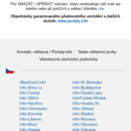
Pro SMAZAT / UPRAVIT záznam, který neobsahuje váš mail ani
telefon nebo při potížích s editací klikněte
zde
.
Objednávky garantovaného přednostního umístění a dalších
služeb:
www.portaly.info
Kontakt, reklama / Portaly.info
Naše reklamní prvky
Všeobecné obchodní podmínky
Atlasfirem.info
Info-M. Boleslav
Info-Brno.cz
Info-Budějovice
Info-Čechy
Info-Česká Lípa
Info-Děčín
InfoFrýdek-Místek
Info-Havířov
Info-Hradec Kr.
Info-Chomutov
Info-Jihlava
Info-Karviná
Info-Kladno
Info-Liberec
Info-Morava
Info-Most
Info-Olomouc
Info-Opava
Info-Ostrava