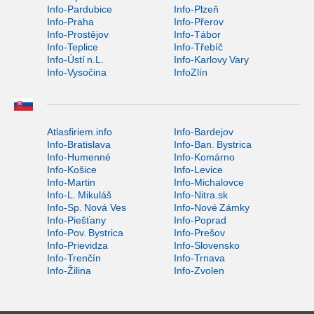
Info-Pardubice
Info-Plzeň
Info-Praha
Info-Přerov
Info-Prostějov
Info-Tábor
Info-Teplice
Info-Třebíč
Info-Ústí n.L.
Info-Karlovy Vary
Info-Vysočina
InfoZlín
Atlasfiriem.info
Info-Bardejov
Info-Bratislava
Info-Ban. Bystrica
Info-Humenné
Info-Komárno
Info-Košice
Info-Levice
Info-Martin
Info-Michalovce
Info-L. Mikuláš
Info-Nitra.sk
Info-Sp. Nová Ves
Info-Nové Zámky
Info-Piešťany
Info-Poprad
Info-Pov. Bystrica
Info-Prešov
Info-Prievidza
Info-Slovensko
Info-Trenčín
Info-Trnava
Info-Žilina
Info-Zvolen