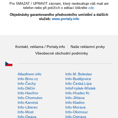
Pro SMAZAT / UPRAVIT záznam, který neobsahuje váš mail ani
telefon nebo při potížích s editací klikněte
zde
.
Objednávky garantovaného přednostního umístění a dalších
služeb:
www.portaly.info
Kontakt, reklama / Portaly.info
Naše reklamní prvky
Všeobecné obchodní podmínky
Atlasfirem.info
Info-M. Boleslav
Info-Brno.cz
Info-Budějovice
Info-Čechy
Info-Česká Lípa
Info-Děčín
InfoFrýdek-Místek
Info-Havířov
Info-Hradec Kr.
Info-Chomutov
Info-Jihlava
Info-Karviná
Info-Kladno
Info-Liberec
Info-Morava
Info-Most
Info-Olomouc
Info-Opava
Info-Ostrava