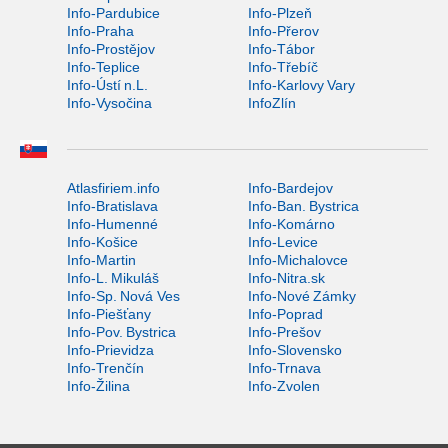
Info-Pardubice
Info-Plzeň
Info-Praha
Info-Přerov
Info-Prostějov
Info-Tábor
Info-Teplice
Info-Třebíč
Info-Ústí n.L.
Info-Karlovy Vary
Info-Vysočina
InfoZlín
Atlasfiriem.info
Info-Bardejov
Info-Bratislava
Info-Ban. Bystrica
Info-Humenné
Info-Komárno
Info-Košice
Info-Levice
Info-Martin
Info-Michalovce
Info-L. Mikuláš
Info-Nitra.sk
Info-Sp. Nová Ves
Info-Nové Zámky
Info-Piešťany
Info-Poprad
Info-Pov. Bystrica
Info-Prešov
Info-Prievidza
Info-Slovensko
Info-Trenčín
Info-Trnava
Info-Žilina
Info-Zvolen