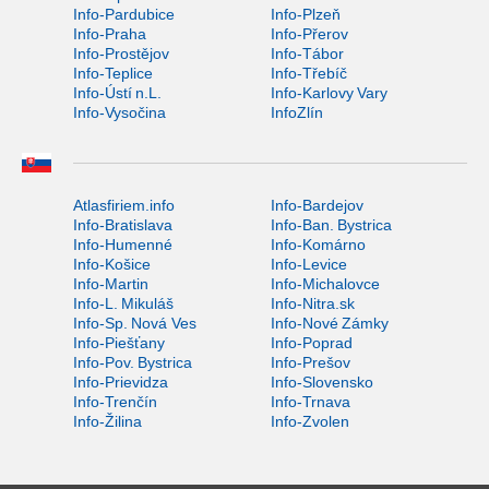
Info-Pardubice
Info-Plzeň
Info-Praha
Info-Přerov
Info-Prostějov
Info-Tábor
Info-Teplice
Info-Třebíč
Info-Ústí n.L.
Info-Karlovy Vary
Info-Vysočina
InfoZlín
Atlasfiriem.info
Info-Bardejov
Info-Bratislava
Info-Ban. Bystrica
Info-Humenné
Info-Komárno
Info-Košice
Info-Levice
Info-Martin
Info-Michalovce
Info-L. Mikuláš
Info-Nitra.sk
Info-Sp. Nová Ves
Info-Nové Zámky
Info-Piešťany
Info-Poprad
Info-Pov. Bystrica
Info-Prešov
Info-Prievidza
Info-Slovensko
Info-Trenčín
Info-Trnava
Info-Žilina
Info-Zvolen