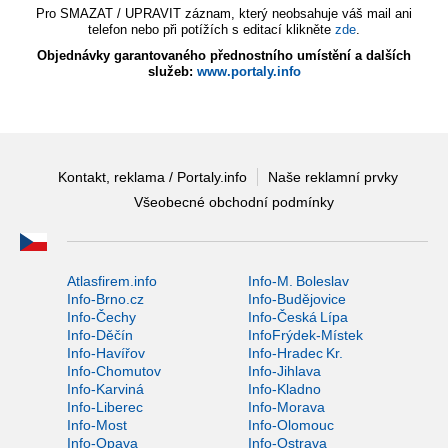
Pro SMAZAT / UPRAVIT záznam, který neobsahuje váš mail ani
telefon nebo při potížích s editací klikněte
zde
.
Objednávky garantovaného přednostního umístění a dalších
služeb:
www.portaly.info
Kontakt, reklama / Portaly.info
Naše reklamní prvky
Všeobecné obchodní podmínky
Atlasfirem.info
Info-M. Boleslav
Info-Brno.cz
Info-Budějovice
Info-Čechy
Info-Česká Lípa
Info-Děčín
InfoFrýdek-Místek
Info-Havířov
Info-Hradec Kr.
Info-Chomutov
Info-Jihlava
Info-Karviná
Info-Kladno
Info-Liberec
Info-Morava
Info-Most
Info-Olomouc
Info-Opava
Info-Ostrava