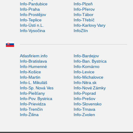
Info-Pardubice
Info-Plzeň
Info-Praha
Info-Přerov
Info-Prostějov
Info-Tábor
Info-Teplice
Info-Třebíč
Info-Ústí n.L.
Info-Karlovy Vary
Info-Vysočina
InfoZlín
Atlasfiriem.info
Info-Bardejov
Info-Bratislava
Info-Ban. Bystrica
Info-Humenné
Info-Komárno
Info-Košice
Info-Levice
Info-Martin
Info-Michalovce
Info-L. Mikuláš
Info-Nitra.sk
Info-Sp. Nová Ves
Info-Nové Zámky
Info-Piešťany
Info-Poprad
Info-Pov. Bystrica
Info-Prešov
Info-Prievidza
Info-Slovensko
Info-Trenčín
Info-Trnava
Info-Žilina
Info-Zvolen