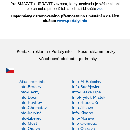
Pro SMAZAT / UPRAVIT záznam, který neobsahuje váš mail ani
telefon nebo při potížích s editací klikněte
zde
.
Objednávky garantovaného přednostního umístění a dalších
služeb:
www.portaly.info
Kontakt, reklama / Portaly.info
Naše reklamní prvky
Všeobecné obchodní podmínky
Atlasfirem.info
Info-M. Boleslav
Info-Brno.cz
Info-Budějovice
Info-Čechy
Info-Česká Lípa
Info-Děčín
InfoFrýdek-Místek
Info-Havířov
Info-Hradec Kr.
Info-Chomutov
Info-Jihlava
Info-Karviná
Info-Kladno
Info-Liberec
Info-Morava
Info-Most
Info-Olomouc
Info-Opava
Info-Ostrava