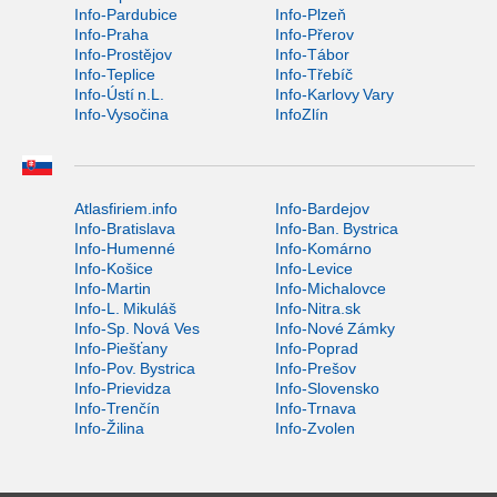
Info-Pardubice
Info-Plzeň
Info-Praha
Info-Přerov
Info-Prostějov
Info-Tábor
Info-Teplice
Info-Třebíč
Info-Ústí n.L.
Info-Karlovy Vary
Info-Vysočina
InfoZlín
Atlasfiriem.info
Info-Bardejov
Info-Bratislava
Info-Ban. Bystrica
Info-Humenné
Info-Komárno
Info-Košice
Info-Levice
Info-Martin
Info-Michalovce
Info-L. Mikuláš
Info-Nitra.sk
Info-Sp. Nová Ves
Info-Nové Zámky
Info-Piešťany
Info-Poprad
Info-Pov. Bystrica
Info-Prešov
Info-Prievidza
Info-Slovensko
Info-Trenčín
Info-Trnava
Info-Žilina
Info-Zvolen