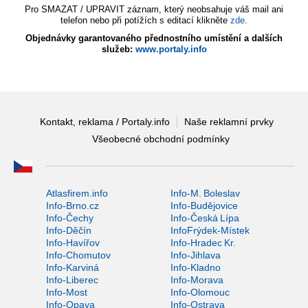
Pro SMAZAT / UPRAVIT záznam, který neobsahuje váš mail ani
telefon nebo při potížích s editací klikněte
zde
.
Objednávky garantovaného přednostního umístění a dalších
služeb:
www.portaly.info
Kontakt, reklama / Portaly.info
Naše reklamní prvky
Všeobecné obchodní podmínky
Atlasfirem.info
Info-M. Boleslav
Info-Brno.cz
Info-Budějovice
Info-Čechy
Info-Česká Lípa
Info-Děčín
InfoFrýdek-Místek
Info-Havířov
Info-Hradec Kr.
Info-Chomutov
Info-Jihlava
Info-Karviná
Info-Kladno
Info-Liberec
Info-Morava
Info-Most
Info-Olomouc
Info-Opava
Info-Ostrava