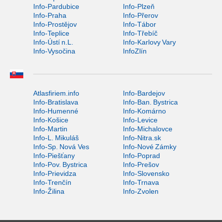
Info-Pardubice
Info-Plzeň
Info-Praha
Info-Přerov
Info-Prostějov
Info-Tábor
Info-Teplice
Info-Třebíč
Info-Ústí n.L.
Info-Karlovy Vary
Info-Vysočina
InfoZlín
Atlasfiriem.info
Info-Bardejov
Info-Bratislava
Info-Ban. Bystrica
Info-Humenné
Info-Komárno
Info-Košice
Info-Levice
Info-Martin
Info-Michalovce
Info-L. Mikuláš
Info-Nitra.sk
Info-Sp. Nová Ves
Info-Nové Zámky
Info-Piešťany
Info-Poprad
Info-Pov. Bystrica
Info-Prešov
Info-Prievidza
Info-Slovensko
Info-Trenčín
Info-Trnava
Info-Žilina
Info-Zvolen