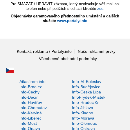
Pro SMAZAT / UPRAVIT záznam, který neobsahuje váš mail ani
telefon nebo při potížích s editací klikněte
zde
.
Objednávky garantovaného přednostního umístění a dalších
služeb:
www.portaly.info
Kontakt, reklama / Portaly.info
Naše reklamní prvky
Všeobecné obchodní podmínky
Atlasfirem.info
Info-M. Boleslav
Info-Brno.cz
Info-Budějovice
Info-Čechy
Info-Česká Lípa
Info-Děčín
InfoFrýdek-Místek
Info-Havířov
Info-Hradec Kr.
Info-Chomutov
Info-Jihlava
Info-Karviná
Info-Kladno
Info-Liberec
Info-Morava
Info-Most
Info-Olomouc
Info-Opava
Info-Ostrava