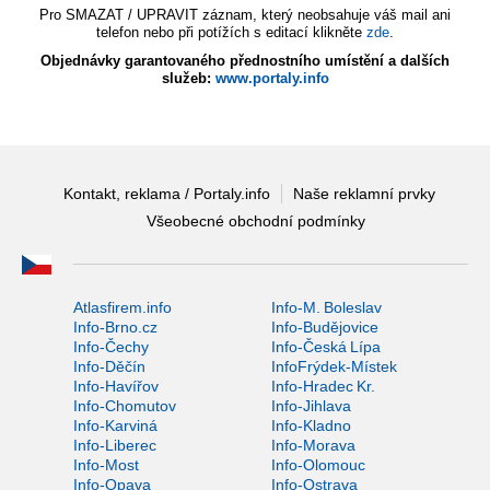
Pro SMAZAT / UPRAVIT záznam, který neobsahuje váš mail ani
telefon nebo při potížích s editací klikněte
zde
.
Objednávky garantovaného přednostního umístění a dalších
služeb:
www.portaly.info
Kontakt, reklama / Portaly.info
Naše reklamní prvky
Všeobecné obchodní podmínky
Atlasfirem.info
Info-M. Boleslav
Info-Brno.cz
Info-Budějovice
Info-Čechy
Info-Česká Lípa
Info-Děčín
InfoFrýdek-Místek
Info-Havířov
Info-Hradec Kr.
Info-Chomutov
Info-Jihlava
Info-Karviná
Info-Kladno
Info-Liberec
Info-Morava
Info-Most
Info-Olomouc
Info-Opava
Info-Ostrava