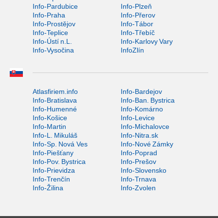
Info-Pardubice
Info-Plzeň
Info-Praha
Info-Přerov
Info-Prostějov
Info-Tábor
Info-Teplice
Info-Třebíč
Info-Ústí n.L.
Info-Karlovy Vary
Info-Vysočina
InfoZlín
Atlasfiriem.info
Info-Bardejov
Info-Bratislava
Info-Ban. Bystrica
Info-Humenné
Info-Komárno
Info-Košice
Info-Levice
Info-Martin
Info-Michalovce
Info-L. Mikuláš
Info-Nitra.sk
Info-Sp. Nová Ves
Info-Nové Zámky
Info-Piešťany
Info-Poprad
Info-Pov. Bystrica
Info-Prešov
Info-Prievidza
Info-Slovensko
Info-Trenčín
Info-Trnava
Info-Žilina
Info-Zvolen