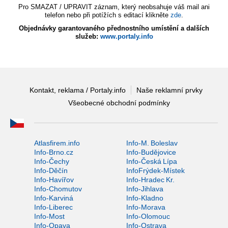
Pro SMAZAT / UPRAVIT záznam, který neobsahuje váš mail ani
telefon nebo při potížích s editací klikněte
zde
.
Objednávky garantovaného přednostního umístění a dalších
služeb:
www.portaly.info
Kontakt, reklama / Portaly.info
Naše reklamní prvky
Všeobecné obchodní podmínky
Atlasfirem.info
Info-M. Boleslav
Info-Brno.cz
Info-Budějovice
Info-Čechy
Info-Česká Lípa
Info-Děčín
InfoFrýdek-Místek
Info-Havířov
Info-Hradec Kr.
Info-Chomutov
Info-Jihlava
Info-Karviná
Info-Kladno
Info-Liberec
Info-Morava
Info-Most
Info-Olomouc
Info-Opava
Info-Ostrava