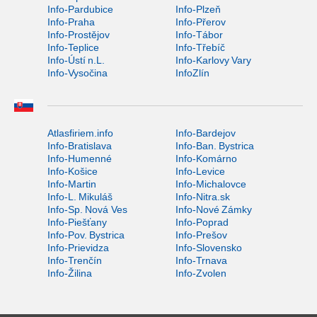
Info-Pardubice
Info-Plzeň
Info-Praha
Info-Přerov
Info-Prostějov
Info-Tábor
Info-Teplice
Info-Třebíč
Info-Ústí n.L.
Info-Karlovy Vary
Info-Vysočina
InfoZlín
Atlasfiriem.info
Info-Bardejov
Info-Bratislava
Info-Ban. Bystrica
Info-Humenné
Info-Komárno
Info-Košice
Info-Levice
Info-Martin
Info-Michalovce
Info-L. Mikuláš
Info-Nitra.sk
Info-Sp. Nová Ves
Info-Nové Zámky
Info-Piešťany
Info-Poprad
Info-Pov. Bystrica
Info-Prešov
Info-Prievidza
Info-Slovensko
Info-Trenčín
Info-Trnava
Info-Žilina
Info-Zvolen