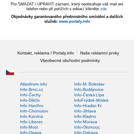
Pro SMAZAT / UPRAVIT záznam, který neobsahuje váš mail ani
telefon nebo při potížích s editací klikněte
zde
.
Objednávky garantovaného přednostního umístění a dalších
služeb:
www.portaly.info
Kontakt, reklama / Portaly.info
Naše reklamní prvky
Všeobecné obchodní podmínky
Atlasfirem.info
Info-M. Boleslav
Info-Brno.cz
Info-Budějovice
Info-Čechy
Info-Česká Lípa
Info-Děčín
InfoFrýdek-Místek
Info-Havířov
Info-Hradec Kr.
Info-Chomutov
Info-Jihlava
Info-Karviná
Info-Kladno
Info-Liberec
Info-Morava
Info-Most
Info-Olomouc
Info-Opava
Info-Ostrava