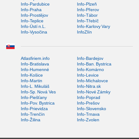
Info-Pardubice
Info-Plzeň
Info-Praha
Info-Přerov
Info-Prostějov
Info-Tábor
Info-Teplice
Info-Třebíč
Info-Ústí n.L.
Info-Karlovy Vary
Info-Vysočina
InfoZlín
Atlasfiriem.info
Info-Bardejov
Info-Bratislava
Info-Ban. Bystrica
Info-Humenné
Info-Komárno
Info-Košice
Info-Levice
Info-Martin
Info-Michalovce
Info-L. Mikuláš
Info-Nitra.sk
Info-Sp. Nová Ves
Info-Nové Zámky
Info-Piešťany
Info-Poprad
Info-Pov. Bystrica
Info-Prešov
Info-Prievidza
Info-Slovensko
Info-Trenčín
Info-Trnava
Info-Žilina
Info-Zvolen