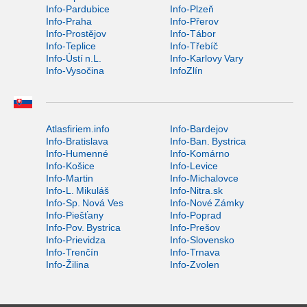
Info-Pardubice
Info-Plzeň
Info-Praha
Info-Přerov
Info-Prostějov
Info-Tábor
Info-Teplice
Info-Třebíč
Info-Ústí n.L.
Info-Karlovy Vary
Info-Vysočina
InfoZlín
Atlasfiriem.info
Info-Bardejov
Info-Bratislava
Info-Ban. Bystrica
Info-Humenné
Info-Komárno
Info-Košice
Info-Levice
Info-Martin
Info-Michalovce
Info-L. Mikuláš
Info-Nitra.sk
Info-Sp. Nová Ves
Info-Nové Zámky
Info-Piešťany
Info-Poprad
Info-Pov. Bystrica
Info-Prešov
Info-Prievidza
Info-Slovensko
Info-Trenčín
Info-Trnava
Info-Žilina
Info-Zvolen