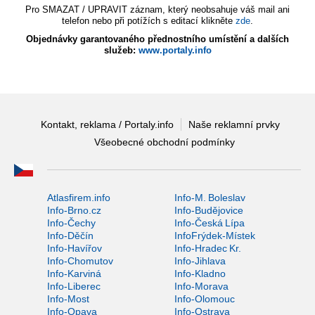
Pro SMAZAT / UPRAVIT záznam, který neobsahuje váš mail ani
telefon nebo při potížích s editací klikněte
zde
.
Objednávky garantovaného přednostního umístění a dalších
služeb:
www.portaly.info
Kontakt, reklama / Portaly.info
Naše reklamní prvky
Všeobecné obchodní podmínky
Atlasfirem.info
Info-M. Boleslav
Info-Brno.cz
Info-Budějovice
Info-Čechy
Info-Česká Lípa
Info-Děčín
InfoFrýdek-Místek
Info-Havířov
Info-Hradec Kr.
Info-Chomutov
Info-Jihlava
Info-Karviná
Info-Kladno
Info-Liberec
Info-Morava
Info-Most
Info-Olomouc
Info-Opava
Info-Ostrava