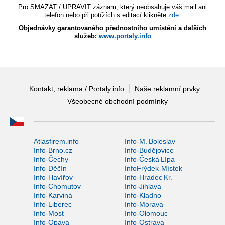
Pro SMAZAT / UPRAVIT záznam, který neobsahuje váš mail ani
telefon nebo při potížích s editací klikněte
zde
.
Objednávky garantovaného přednostního umístění a dalších
služeb:
www.portaly.info
Kontakt, reklama / Portaly.info
Naše reklamní prvky
Všeobecné obchodní podmínky
Atlasfirem.info
Info-M. Boleslav
Info-Brno.cz
Info-Budějovice
Info-Čechy
Info-Česká Lípa
Info-Děčín
InfoFrýdek-Místek
Info-Havířov
Info-Hradec Kr.
Info-Chomutov
Info-Jihlava
Info-Karviná
Info-Kladno
Info-Liberec
Info-Morava
Info-Most
Info-Olomouc
Info-Opava
Info-Ostrava