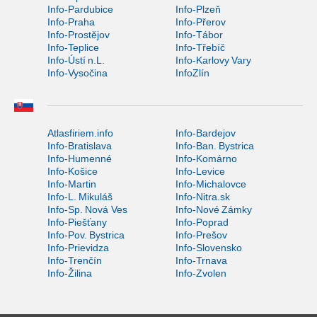
Info-Pardubice
Info-Plzeň
Info-Praha
Info-Přerov
Info-Prostějov
Info-Tábor
Info-Teplice
Info-Třebíč
Info-Ústí n.L.
Info-Karlovy Vary
Info-Vysočina
InfoZlín
Atlasfiriem.info
Info-Bardejov
Info-Bratislava
Info-Ban. Bystrica
Info-Humenné
Info-Komárno
Info-Košice
Info-Levice
Info-Martin
Info-Michalovce
Info-L. Mikuláš
Info-Nitra.sk
Info-Sp. Nová Ves
Info-Nové Zámky
Info-Piešťany
Info-Poprad
Info-Pov. Bystrica
Info-Prešov
Info-Prievidza
Info-Slovensko
Info-Trenčín
Info-Trnava
Info-Žilina
Info-Zvolen