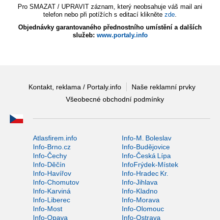
Pro SMAZAT / UPRAVIT záznam, který neobsahuje váš mail ani
telefon nebo při potížích s editací klikněte
zde
.
Objednávky garantovaného přednostního umístění a dalších
služeb:
www.portaly.info
Kontakt, reklama / Portaly.info
Naše reklamní prvky
Všeobecné obchodní podmínky
Atlasfirem.info
Info-M. Boleslav
Info-Brno.cz
Info-Budějovice
Info-Čechy
Info-Česká Lípa
Info-Děčín
InfoFrýdek-Místek
Info-Havířov
Info-Hradec Kr.
Info-Chomutov
Info-Jihlava
Info-Karviná
Info-Kladno
Info-Liberec
Info-Morava
Info-Most
Info-Olomouc
Info-Opava
Info-Ostrava