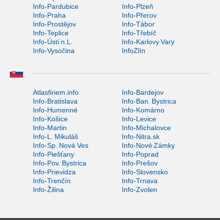
Info-Pardubice
Info-Plzeň
Info-Praha
Info-Přerov
Info-Prostějov
Info-Tábor
Info-Teplice
Info-Třebíč
Info-Ústí n.L.
Info-Karlovy Vary
Info-Vysočina
InfoZlín
Atlasfiriem.info
Info-Bardejov
Info-Bratislava
Info-Ban. Bystrica
Info-Humenné
Info-Komárno
Info-Košice
Info-Levice
Info-Martin
Info-Michalovce
Info-L. Mikuláš
Info-Nitra.sk
Info-Sp. Nová Ves
Info-Nové Zámky
Info-Piešťany
Info-Poprad
Info-Pov. Bystrica
Info-Prešov
Info-Prievidza
Info-Slovensko
Info-Trenčín
Info-Trnava
Info-Žilina
Info-Zvolen