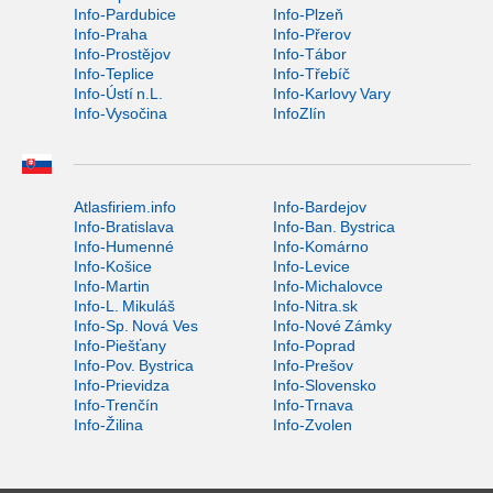
Info-Pardubice
Info-Plzeň
Info-Praha
Info-Přerov
Info-Prostějov
Info-Tábor
Info-Teplice
Info-Třebíč
Info-Ústí n.L.
Info-Karlovy Vary
Info-Vysočina
InfoZlín
Atlasfiriem.info
Info-Bardejov
Info-Bratislava
Info-Ban. Bystrica
Info-Humenné
Info-Komárno
Info-Košice
Info-Levice
Info-Martin
Info-Michalovce
Info-L. Mikuláš
Info-Nitra.sk
Info-Sp. Nová Ves
Info-Nové Zámky
Info-Piešťany
Info-Poprad
Info-Pov. Bystrica
Info-Prešov
Info-Prievidza
Info-Slovensko
Info-Trenčín
Info-Trnava
Info-Žilina
Info-Zvolen