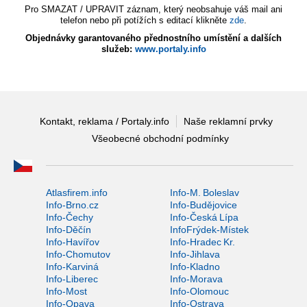
Pro SMAZAT / UPRAVIT záznam, který neobsahuje váš mail ani
telefon nebo při potížích s editací klikněte
zde
.
Objednávky garantovaného přednostního umístění a dalších
služeb:
www.portaly.info
Kontakt, reklama / Portaly.info
Naše reklamní prvky
Všeobecné obchodní podmínky
Atlasfirem.info
Info-M. Boleslav
Info-Brno.cz
Info-Budějovice
Info-Čechy
Info-Česká Lípa
Info-Děčín
InfoFrýdek-Místek
Info-Havířov
Info-Hradec Kr.
Info-Chomutov
Info-Jihlava
Info-Karviná
Info-Kladno
Info-Liberec
Info-Morava
Info-Most
Info-Olomouc
Info-Opava
Info-Ostrava