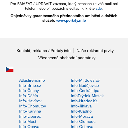
Pro SMAZAT / UPRAVIT záznam, který neobsahuje váš mail ani
telefon nebo při potížích s editací klikněte
zde
.
Objednávky garantovaného přednostního umístění a dalších
služeb:
www.portaly.info
Kontakt, reklama / Portaly.info
Naše reklamní prvky
Všeobecné obchodní podmínky
Atlasfirem.info
Info-M. Boleslav
Info-Brno.cz
Info-Budějovice
Info-Čechy
Info-Česká Lípa
Info-Děčín
InfoFrýdek-Místek
Info-Havířov
Info-Hradec Kr.
Info-Chomutov
Info-Jihlava
Info-Karviná
Info-Kladno
Info-Liberec
Info-Morava
Info-Most
Info-Olomouc
Info-Opava
Info-Ostrava