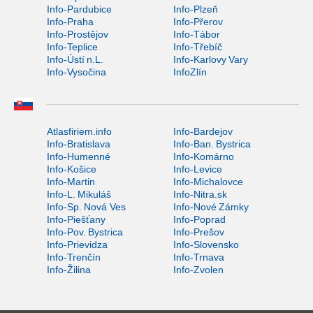
Info-Pardubice
Info-Plzeň
Info-Praha
Info-Přerov
Info-Prostějov
Info-Tábor
Info-Teplice
Info-Třebíč
Info-Ústí n.L.
Info-Karlovy Vary
Info-Vysočina
InfoZlín
Atlasfiriem.info
Info-Bardejov
Info-Bratislava
Info-Ban. Bystrica
Info-Humenné
Info-Komárno
Info-Košice
Info-Levice
Info-Martin
Info-Michalovce
Info-L. Mikuláš
Info-Nitra.sk
Info-Sp. Nová Ves
Info-Nové Zámky
Info-Piešťany
Info-Poprad
Info-Pov. Bystrica
Info-Prešov
Info-Prievidza
Info-Slovensko
Info-Trenčín
Info-Trnava
Info-Žilina
Info-Zvolen