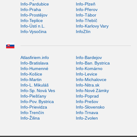
Info-Pardubice
Info-Plzeň
Info-Praha
Info-Přerov
Info-Prostějov
Info-Tábor
Info-Teplice
Info-Třebíč
Info-Ústí n.L.
Info-Karlovy Vary
Info-Vysočina
InfoZlín
Atlasfiriem.info
Info-Bardejov
Info-Bratislava
Info-Ban. Bystrica
Info-Humenné
Info-Komárno
Info-Košice
Info-Levice
Info-Martin
Info-Michalovce
Info-L. Mikuláš
Info-Nitra.sk
Info-Sp. Nová Ves
Info-Nové Zámky
Info-Piešťany
Info-Poprad
Info-Pov. Bystrica
Info-Prešov
Info-Prievidza
Info-Slovensko
Info-Trenčín
Info-Trnava
Info-Žilina
Info-Zvolen