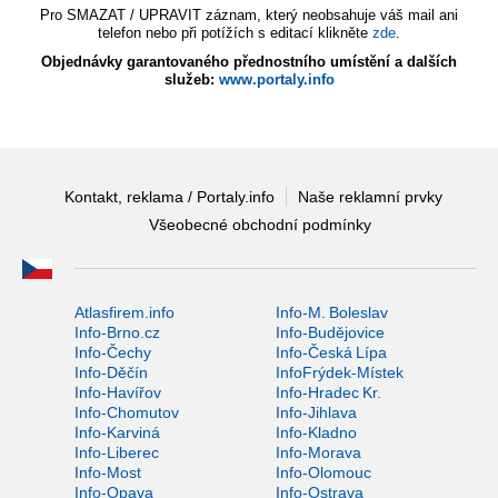
Pro SMAZAT / UPRAVIT záznam, který neobsahuje váš mail ani
telefon nebo při potížích s editací klikněte
zde
.
Objednávky garantovaného přednostního umístění a dalších
služeb:
www.portaly.info
Kontakt, reklama / Portaly.info
Naše reklamní prvky
Všeobecné obchodní podmínky
Atlasfirem.info
Info-M. Boleslav
Info-Brno.cz
Info-Budějovice
Info-Čechy
Info-Česká Lípa
Info-Děčín
InfoFrýdek-Místek
Info-Havířov
Info-Hradec Kr.
Info-Chomutov
Info-Jihlava
Info-Karviná
Info-Kladno
Info-Liberec
Info-Morava
Info-Most
Info-Olomouc
Info-Opava
Info-Ostrava