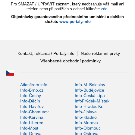
Pro SMAZAT / UPRAVIT záznam, který neobsahuje váš mail ani
telefon nebo při potížích s editací klikněte
zde
.
Objednávky garantovaného přednostního umístění a dalších
služeb:
www.portaly.info
Kontakt, reklama / Portaly.info
Naše reklamní prvky
Všeobecné obchodní podmínky
Atlasfirem.info
Info-M. Boleslav
Info-Brno.cz
Info-Budějovice
Info-Čechy
Info-Česká Lípa
Info-Děčín
InfoFrýdek-Místek
Info-Havířov
Info-Hradec Kr.
Info-Chomutov
Info-Jihlava
Info-Karviná
Info-Kladno
Info-Liberec
Info-Morava
Info-Most
Info-Olomouc
Info-Opava
Info-Ostrava