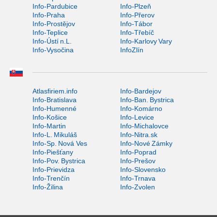
Info-Pardubice
Info-Plzeň
Info-Praha
Info-Přerov
Info-Prostějov
Info-Tábor
Info-Teplice
Info-Třebíč
Info-Ústí n.L.
Info-Karlovy Vary
Info-Vysočina
InfoZlín
Atlasfiriem.info
Info-Bardejov
Info-Bratislava
Info-Ban. Bystrica
Info-Humenné
Info-Komárno
Info-Košice
Info-Levice
Info-Martin
Info-Michalovce
Info-L. Mikuláš
Info-Nitra.sk
Info-Sp. Nová Ves
Info-Nové Zámky
Info-Piešťany
Info-Poprad
Info-Pov. Bystrica
Info-Prešov
Info-Prievidza
Info-Slovensko
Info-Trenčín
Info-Trnava
Info-Žilina
Info-Zvolen