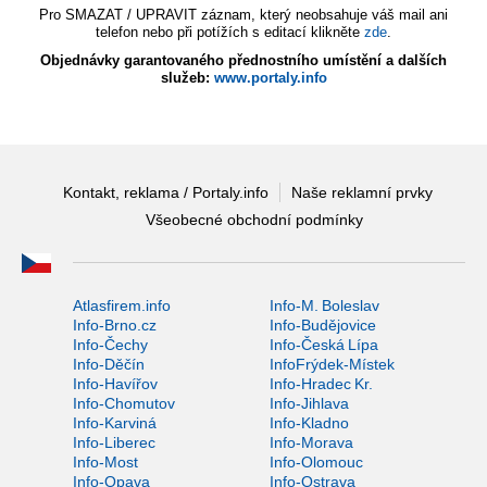
Pro SMAZAT / UPRAVIT záznam, který neobsahuje váš mail ani
telefon nebo při potížích s editací klikněte
zde
.
Objednávky garantovaného přednostního umístění a dalších
služeb:
www.portaly.info
Kontakt, reklama / Portaly.info
Naše reklamní prvky
Všeobecné obchodní podmínky
Atlasfirem.info
Info-M. Boleslav
Info-Brno.cz
Info-Budějovice
Info-Čechy
Info-Česká Lípa
Info-Děčín
InfoFrýdek-Místek
Info-Havířov
Info-Hradec Kr.
Info-Chomutov
Info-Jihlava
Info-Karviná
Info-Kladno
Info-Liberec
Info-Morava
Info-Most
Info-Olomouc
Info-Opava
Info-Ostrava