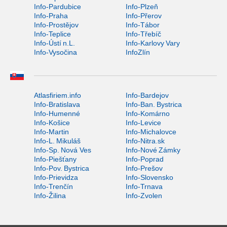
Info-Pardubice
Info-Plzeň
Info-Praha
Info-Přerov
Info-Prostějov
Info-Tábor
Info-Teplice
Info-Třebíč
Info-Ústí n.L.
Info-Karlovy Vary
Info-Vysočina
InfoZlín
Atlasfiriem.info
Info-Bardejov
Info-Bratislava
Info-Ban. Bystrica
Info-Humenné
Info-Komárno
Info-Košice
Info-Levice
Info-Martin
Info-Michalovce
Info-L. Mikuláš
Info-Nitra.sk
Info-Sp. Nová Ves
Info-Nové Zámky
Info-Piešťany
Info-Poprad
Info-Pov. Bystrica
Info-Prešov
Info-Prievidza
Info-Slovensko
Info-Trenčín
Info-Trnava
Info-Žilina
Info-Zvolen