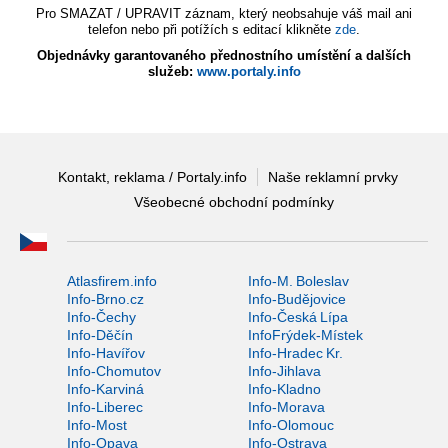
Pro SMAZAT / UPRAVIT záznam, který neobsahuje váš mail ani
telefon nebo při potížích s editací klikněte
zde
.
Objednávky garantovaného přednostního umístění a dalších
služeb:
www.portaly.info
Kontakt, reklama / Portaly.info
Naše reklamní prvky
Všeobecné obchodní podmínky
Atlasfirem.info
Info-M. Boleslav
Info-Brno.cz
Info-Budějovice
Info-Čechy
Info-Česká Lípa
Info-Děčín
InfoFrýdek-Místek
Info-Havířov
Info-Hradec Kr.
Info-Chomutov
Info-Jihlava
Info-Karviná
Info-Kladno
Info-Liberec
Info-Morava
Info-Most
Info-Olomouc
Info-Opava
Info-Ostrava