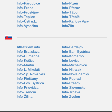
Info-Pardubice
Info-Plzeň
Info-Praha
Info-Přerov
Info-Prostějov
Info-Tábor
Info-Teplice
Info-Třebíč
Info-Ústí n.L.
Info-Karlovy Vary
Info-Vysočina
InfoZlín
Atlasfiriem.info
Info-Bardejov
Info-Bratislava
Info-Ban. Bystrica
Info-Humenné
Info-Komárno
Info-Košice
Info-Levice
Info-Martin
Info-Michalovce
Info-L. Mikuláš
Info-Nitra.sk
Info-Sp. Nová Ves
Info-Nové Zámky
Info-Piešťany
Info-Poprad
Info-Pov. Bystrica
Info-Prešov
Info-Prievidza
Info-Slovensko
Info-Trenčín
Info-Trnava
Info-Žilina
Info-Zvolen