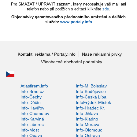
Pro SMAZAT / UPRAVIT záznam, který neobsahuje váš mail ani
telefon nebo při potížích s editací klikněte
zde
.
Objednávky garantovaného přednostního umístění a dalších
služeb:
www.portaly.info
Kontakt, reklama / Portaly.info
Naše reklamní prvky
Všeobecné obchodní podmínky
Atlasfirem.info
Info-M. Boleslav
Info-Brno.cz
Info-Budějovice
Info-Čechy
Info-Česká Lípa
Info-Děčín
InfoFrýdek-Místek
Info-Havířov
Info-Hradec Kr.
Info-Chomutov
Info-Jihlava
Info-Karviná
Info-Kladno
Info-Liberec
Info-Morava
Info-Most
Info-Olomouc
Info-Opava
Info-Ostrava