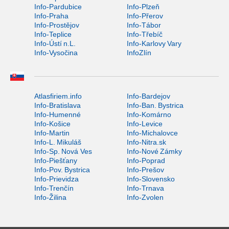
Info-Pardubice
Info-Plzeň
Info-Praha
Info-Přerov
Info-Prostějov
Info-Tábor
Info-Teplice
Info-Třebíč
Info-Ústí n.L.
Info-Karlovy Vary
Info-Vysočina
InfoZlín
Atlasfiriem.info
Info-Bardejov
Info-Bratislava
Info-Ban. Bystrica
Info-Humenné
Info-Komárno
Info-Košice
Info-Levice
Info-Martin
Info-Michalovce
Info-L. Mikuláš
Info-Nitra.sk
Info-Sp. Nová Ves
Info-Nové Zámky
Info-Piešťany
Info-Poprad
Info-Pov. Bystrica
Info-Prešov
Info-Prievidza
Info-Slovensko
Info-Trenčín
Info-Trnava
Info-Žilina
Info-Zvolen