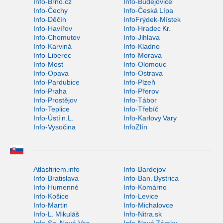
Info-Brno.cz
Info-Budějovice
Info-Čechy
Info-Česká Lípa
Info-Děčín
InfoFrýdek-Místek
Info-Havířov
Info-Hradec Kr.
Info-Chomutov
Info-Jihlava
Info-Karviná
Info-Kladno
Info-Liberec
Info-Morava
Info-Most
Info-Olomouc
Info-Opava
Info-Ostrava
Info-Pardubice
Info-Plzeň
Info-Praha
Info-Přerov
Info-Prostějov
Info-Tábor
Info-Teplice
Info-Třebíč
Info-Ústí n.L.
Info-Karlovy Vary
Info-Vysočina
InfoZlín
Atlasfiriem.info
Info-Bardejov
Info-Bratislava
Info-Ban. Bystrica
Info-Humenné
Info-Komárno
Info-Košice
Info-Levice
Info-Martin
Info-Michalovce
Info-L. Mikuláš
Info-Nitra.sk