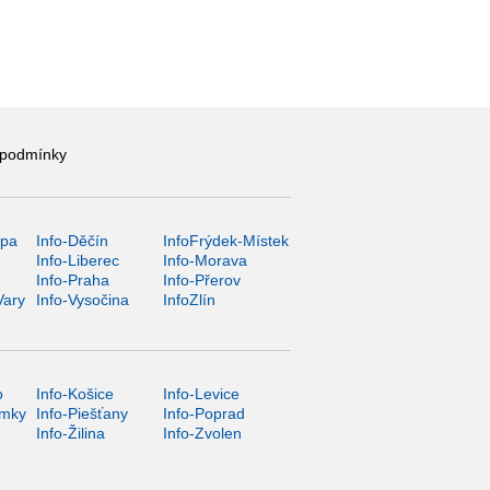
 podmínky
ípa
Info-Děčín
InfoFrýdek-Místek
Info-Liberec
Info-Morava
Info-Praha
Info-Přerov
Vary
Info-Vysočina
InfoZlín
o
Info-Košice
Info-Levice
ámky
Info-Piešťany
Info-Poprad
Info-Žilina
Info-Zvolen