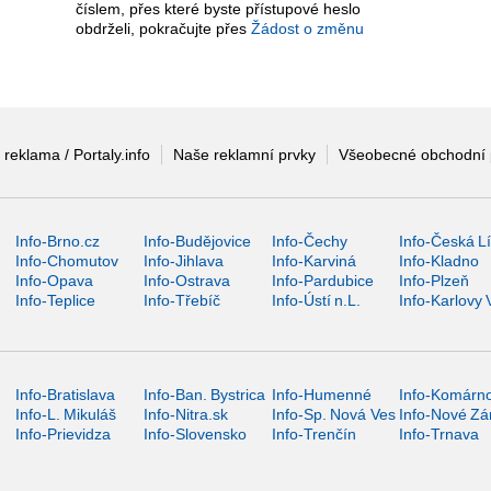
číslem, přes které byste přístupové heslo
obdrželi, pokračujte přes
Žádost o změnu
 reklama / Portaly.info
Naše reklamní prvky
Všeobecné obchodní
Info-Brno.cz
Info-Budějovice
Info-Čechy
Info-Česká L
Info-Chomutov
Info-Jihlava
Info-Karviná
Info-Kladno
Info-Opava
Info-Ostrava
Info-Pardubice
Info-Plzeň
Info-Teplice
Info-Třebíč
Info-Ústí n.L.
Info-Karlovy 
Info-Bratislava
Info-Ban. Bystrica
Info-Humenné
Info-Komárn
Info-L. Mikuláš
Info-Nitra.sk
Info-Sp. Nová Ves
Info-Nové Z
Info-Prievidza
Info-Slovensko
Info-Trenčín
Info-Trnava